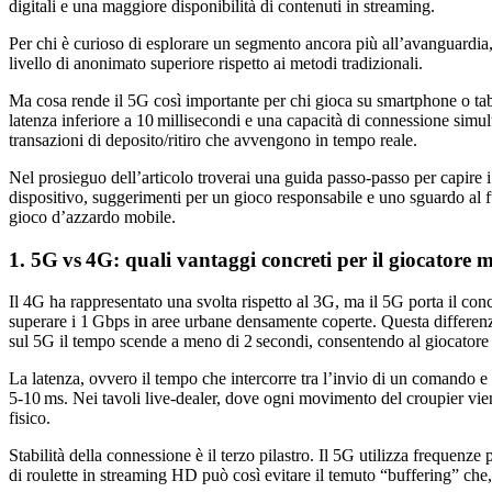
digitali e una maggiore disponibilità di contenuti in streaming.
Per chi è curioso di esplorare un segmento ancora più all’avanguardia,
livello di anonimato superiore rispetto ai metodi tradizionali.
Ma cosa rende il 5G così importante per chi gioca su smartphone o table
latenza inferiore a 10 millisecondi e una capacità di connessione simult
transazioni di deposito/ritiro che avvengono in tempo reale.
Nel prosieguo dell’articolo troverai una guida passo‑passo per capire i 
dispositivo, suggerimenti per un gioco responsabile e uno sguardo al fut
gioco d’azzardo mobile.
1. 5G vs 4G: quali vantaggi concreti per il giocatore 
Il 4G ha rappresentato una svolta rispetto al 3G, ma il 5G porta il co
superare i 1 Gbps in aree urbane densamente coperte. Questa differenza
sul 5G il tempo scende a meno di 2 secondi, consentendo al giocatore d
La latenza, ovvero il tempo che intercorre tra l’invio di un comando e la 
5‑10 ms. Nei tavoli live‑dealer, dove ogni movimento del croupier viene
fisico.
Stabilità della connessione è il terzo pilastro. Il 5G utilizza frequen
di roulette in streaming HD può così evitare il temuto “buffering” che