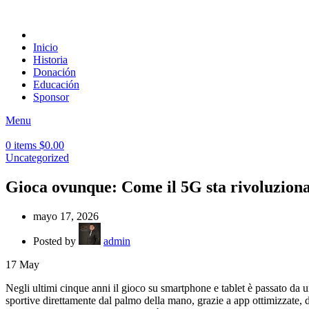
Inicio
Historia
Donación
Educación
Sponsor
Menu
0
items
$
0.00
Uncategorized
Gioca ovunque: Come il 5G sta rivoluzionan
mayo 17, 2026
Posted by
admin
17
May
Negli ultimi cinque anni il gioco su smartphone e tablet è passato da 
sportive direttamente dal palmo della mano, grazie a app ottimizzate, d