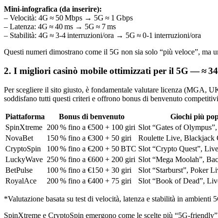
Mini‑infografica (da inserire):
– Velocità: 4G ≈ 50 Mbps → 5G ≈ 1 Gbps
– Latenza: 4G ≈ 40 ms → 5G ≈ 7 ms
– Stabilità: 4G ≈ 3‑4 interruzioni/ora → 5G ≈ 0‑1 interruzioni/ora
Questi numeri dimostrano come il 5G non sia solo “più veloce”, ma una 
2. I migliori casinò mobile ottimizzati per il 5G — ≈ 3
Per scegliere il sito giusto, è fondamentale valutare licenza (MGA, 
soddisfano tutti questi criteri e offrono bonus di benvenuto competitivi
Piattaforma
Bonus di benvenuto
Giochi più pop
SpinXtreme
200 % fino a €500 + 100 giri
Slot “Gates of Olympus”,
NovaBet
150 % fino a €300 + 50 giri
Roulette Live, Blackjack 
CryptoSpin
100 % fino a €200 + 50 BTC
Slot “Crypto Quest”, Liv
LuckyWave
250 % fino a €600 + 200 giri
Slot “Mega Moolah”, Bac
BetPulse
100 % fino a €150 + 30 giri
Slot “Starburst”, Poker L
RoyalAce
200 % fino a €400 + 75 giri
Slot “Book of Dead”, Liv
*Valutazione basata su test di velocità, latenza e stabilità in ambienti 
SpinXtreme e CryptoSpin emergono come le scelte più “5G‑friendly”, g