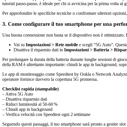
tutorial passo‑passo, è ideale per chi si avvicina per la prima volta al 
Per approfondire le specifiche tecniche o confrontare ulteriori opzioni,
3. Come configurare il tuo smartphone per una perf
Una buona connessione non basta se il dispositivo non è ottimizzato. E
Vai su
Impostazioni > Rete mobile
e scegli “5G Auto”. Questa 
Disattiva il risparmio dati in
Impostazioni > Batteria > Rispar
Per prolungare la durata della batteria durante lunghe sessioni di gioc
della RAM è altrettanto importante: chiudi le app in background, sopra
Le app di monitoraggio come Speedtest by Ookla o Network Analyzer con
operatore fornisce davvero la copertura 5G promessa.
Checklist rapida (stampabile)
– Attiva 5G Auto
– Disattiva risparmio dati
– Riduci luminosità al 50‑60 %
– Chiudi app in background
– Verifica velocità con Speedtest ogni 2 settimane
Seguendo questi passaggi, il tuo smartphone sarà pronto a gestire slot 