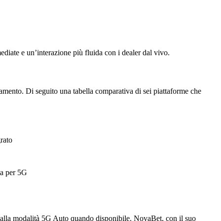
iate e un’interazione più fluida con i dealer dal vivo.
mento. Di seguito una tabella comparativa di sei piattaforme che
grato
ta per 5G
 alla modalità 5G Auto quando disponibile. NovaBet, con il suo