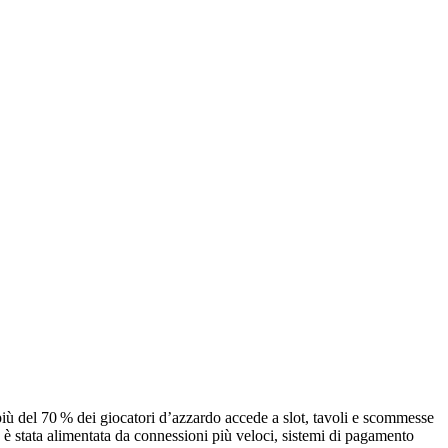
più del 70 % dei giocatori d’azzardo accede a slot, tavoli e scommesse
a è stata alimentata da connessioni più veloci, sistemi di pagamento