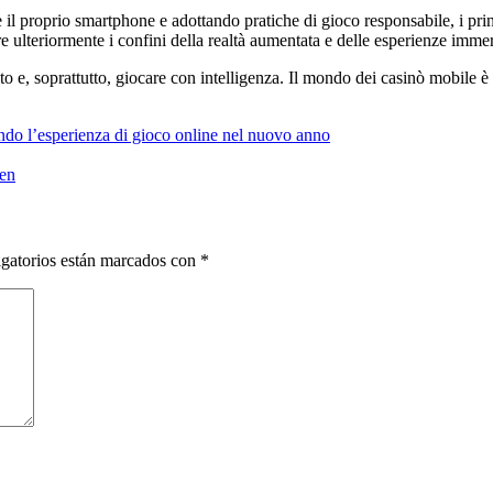
il proprio smartphone e adottando pratiche di gioco responsabile, i prin
e ulteriormente i confini della realtà aumentata e delle esperienze imm
to e, soprattutto, giocare con intelligenza. Il mondo dei casinò mobile è 
ndo l’esperienza di gioco online nel nuovo anno
men
gatorios están marcados con
*