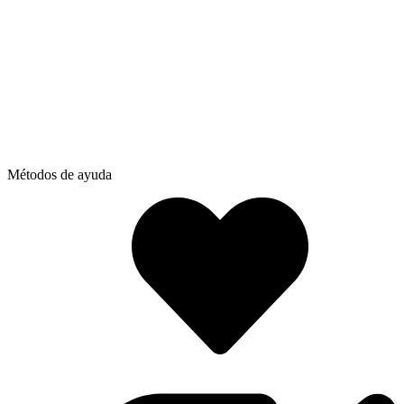
Métodos de ayuda