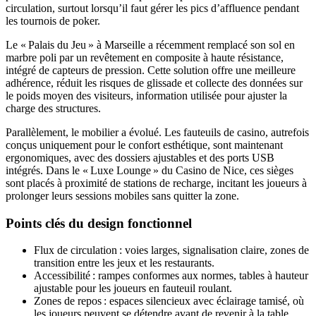
circulation, surtout lorsqu’il faut gérer les pics d’affluence pendant
les tournois de poker.
Le « Palais du Jeu » à Marseille a récemment remplacé son sol en
marbre poli par un revêtement en composite à haute résistance,
intégré de capteurs de pression. Cette solution offre une meilleure
adhérence, réduit les risques de glissade et collecte des données sur
le poids moyen des visiteurs, information utilisée pour ajuster la
charge des structures.
Parallèlement, le mobilier a évolué. Les fauteuils de casino, autrefois
conçus uniquement pour le confort esthétique, sont maintenant
ergonomiques, avec des dossiers ajustables et des ports USB
intégrés. Dans le « Luxe Lounge » du Casino de Nice, ces sièges
sont placés à proximité de stations de recharge, incitant les joueurs à
prolonger leurs sessions mobiles sans quitter la zone.
Points clés du design fonctionnel
Flux de circulation : voies larges, signalisation claire, zones de
transition entre les jeux et les restaurants.
Accessibilité : rampes conformes aux normes, tables à hauteur
ajustable pour les joueurs en fauteuil roulant.
Zones de repos : espaces silencieux avec éclairage tamisé, où
les joueurs peuvent se détendre avant de revenir à la table.