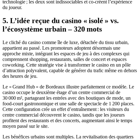
technologie ; les deux sont indissociables et co‑créent l’expérience
du joueur.
5. L’idée reçue du casino « isolé » vs.
l’écosystème urbain – 320 mots
Le cliché du casino comme île de luxe, détachée du tissu urbain,
appartient au passé. Les promoteurs adoptent désormais une
approche mixte, intégrant les espaces de jeu à des complexes qui
comprennent shopping, restaurants, salles de concert et espaces
coworking. Cette stratégie vise à transformer le casino en un pôle
d’attraction polyvalent, capable de générer du trafic même en dehors
des heures de jeu.
Le « Grand Hub » de Bordeaux illustre parfaitement ce modèle. Le
casino occupe le deuxième étage d’un centre commercial de
30 000 m², partageant les entrées avec des boutiques de mode, un
food‑court gastronomique et une salle de spectacle de 1 200 places.
Cette configuration crée un effet d’entraînement : les visiteurs du
centre commercial découvrent le casino, tandis que les joueurs
profitent des restaurants et des concerts, augmentant ainsi le temps
moyen passé sur le site.
Les bénéfices urbains sont multiples. La revitalisation des quartiers