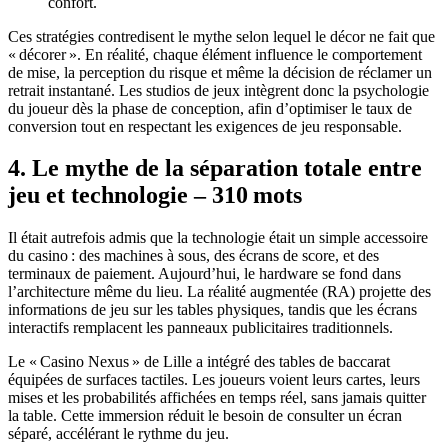
confort.
Ces stratégies contredisent le mythe selon lequel le décor ne fait que
« décorer ». En réalité, chaque élément influence le comportement
de mise, la perception du risque et même la décision de réclamer un
retrait instantané. Les studios de jeux intègrent donc la psychologie
du joueur dès la phase de conception, afin d’optimiser le taux de
conversion tout en respectant les exigences de jeu responsable.
4. Le mythe de la séparation totale entre
jeu et technologie – 310 mots
Il était autrefois admis que la technologie était un simple accessoire
du casino : des machines à sous, des écrans de score, et des
terminaux de paiement. Aujourd’hui, le hardware se fond dans
l’architecture même du lieu. La réalité augmentée (RA) projette des
informations de jeu sur les tables physiques, tandis que les écrans
interactifs remplacent les panneaux publicitaires traditionnels.
Le « Casino Nexus » de Lille a intégré des tables de baccarat
équipées de surfaces tactiles. Les joueurs voient leurs cartes, leurs
mises et les probabilités affichées en temps réel, sans jamais quitter
la table. Cette immersion réduit le besoin de consulter un écran
séparé, accélérant le rythme du jeu.