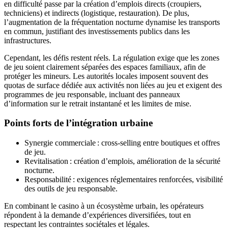
en difficulté passe par la création d’emplois directs (croupiers,
techniciens) et indirects (logistique, restauration). De plus,
l’augmentation de la fréquentation nocturne dynamise les transports
en commun, justifiant des investissements publics dans les
infrastructures.
Cependant, les défis restent réels. La régulation exige que les zones
de jeu soient clairement séparées des espaces familiaux, afin de
protéger les mineurs. Les autorités locales imposent souvent des
quotas de surface dédiée aux activités non liées au jeu et exigent des
programmes de jeu responsable, incluant des panneaux
d’information sur le retrait instantané et les limites de mise.
Points forts de l’intégration urbaine
Synergie commerciale : cross‑selling entre boutiques et offres
de jeu.
Revitalisation : création d’emplois, amélioration de la sécurité
nocturne.
Responsabilité : exigences réglementaires renforcées, visibilité
des outils de jeu responsable.
En combinant le casino à un écosystème urbain, les opérateurs
répondent à la demande d’expériences diversifiées, tout en
respectant les contraintes sociétales et légales.