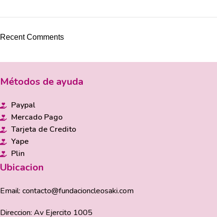
Recent Comments
Métodos de ayuda
Paypal
Mercado Pago
Tarjeta de Credito
Yape
Plin
Ubicacion
Email: contacto@fundacioncleosaki.com
Direccion: Av Ejercito 1005