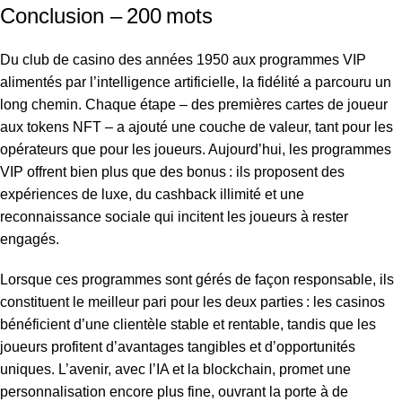
Conclusion – 200 mots
Du club de casino des années 1950 aux programmes VIP
alimentés par l’intelligence artificielle, la fidélité a parcouru un
long chemin. Chaque étape – des premières cartes de joueur
aux tokens NFT – a ajouté une couche de valeur, tant pour les
opérateurs que pour les joueurs. Aujourd’hui, les programmes
VIP offrent bien plus que des bonus : ils proposent des
expériences de luxe, du cashback illimité et une
reconnaissance sociale qui incitent les joueurs à rester
engagés.
Lorsque ces programmes sont gérés de façon responsable, ils
constituent le meilleur pari pour les deux parties : les casinos
bénéficient d’une clientèle stable et rentable, tandis que les
joueurs profitent d’avantages tangibles et d’opportunités
uniques. L’avenir, avec l’IA et la blockchain, promet une
personnalisation encore plus fine, ouvrant la porte à de