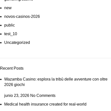
new
novos-casinos-2026
public
test_10
Uncategorized
Recent Posts
Wazamba Casino: esplora la tribù delle avventure con oltre
2026 giochi
junio 23, 2026
No Comments
Medical health insurance created for real-world