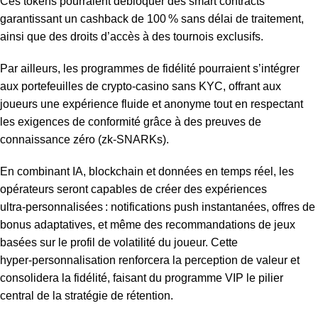
Ces tokens pourraient débloquer des smart contracts
garantissant un cashback de 100 % sans délai de traitement,
ainsi que des droits d’accès à des tournois exclusifs.
Par ailleurs, les programmes de fidélité pourraient s’intégrer
aux portefeuilles de crypto‑casino sans KYC, offrant aux
joueurs une expérience fluide et anonyme tout en respectant
les exigences de conformité grâce à des preuves de
connaissance zéro (zk‑SNARKs).
En combinant IA, blockchain et données en temps réel, les
opérateurs seront capables de créer des expériences
ultra‑personnalisées : notifications push instantanées, offres de
bonus adaptatives, et même des recommandations de jeux
basées sur le profil de volatilité du joueur. Cette
hyper‑personnalisation renforcera la perception de valeur et
consolidera la fidélité, faisant du programme VIP le pilier
central de la stratégie de rétention.