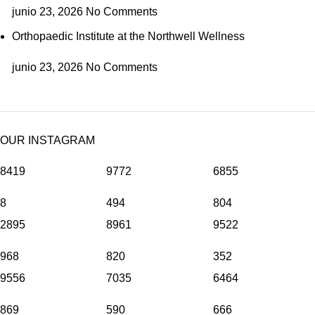
junio 23, 2026
No Comments
Orthopaedic Institute at the Northwell Wellness
junio 23, 2026
No Comments
OUR INSTAGRAM
8419
9772
6855
8
494
804
2895
8961
9522
968
820
352
9556
7035
6464
869
590
666