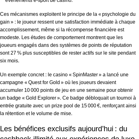
événements e‑sport de casino.
Ces mécanismes exploitent le principe de la « psychologie du
gain » : le joueur ressent une satisfaction immédiate à chaque
accomplissement, même si la récompense financière est
modeste. Les études de comportement montrent que les
joueurs engagés dans des systèmes de points de réputation
sont 27 % plus susceptibles de rester actifs sur le site pendant
six mois.
Un exemple concret : le casino « SpinMaster » a lancé une
campagne « Quest for Gold » où les joueurs devaient
accumuler 10 000 points de jeu en une semaine pour obtenir
un badge « Gold Explorer ». Ce badge débloquait un tournoi à
entrée gratuite avec un prize pool de 15 000 €, renforçant ainsi
la rétention et le volume de mise.
Les bénéfices exclusifs aujourd’hui : du
cashback illimité aux expériences de luxe