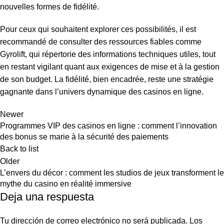
nouvelles formes de fidélité.
Pour ceux qui souhaitent explorer ces possibilités, il est
recommandé de consulter des ressources fiables comme
Gyrolift, qui répertorie des informations techniques utiles, tout
en restant vigilant quant aux exigences de mise et à la gestion
de son budget. La fidélité, bien encadrée, reste une stratégie
gagnante dans l’univers dynamique des casinos en ligne.
Newer
Programmes VIP des casinos en ligne : comment l’innovation
des bonus se marie à la sécurité des paiements
Back to list
Older
L’envers du décor : comment les studios de jeux transforment le
mythe du casino en réalité immersive
Deja una respuesta
Tu dirección de correo electrónico no será publicada.
Los