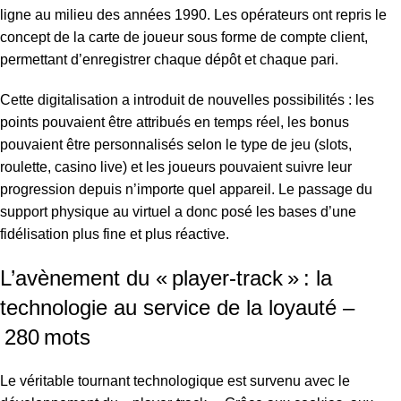
ligne au milieu des années 1990. Les opérateurs ont repris le
concept de la carte de joueur sous forme de compte client,
permettant d’enregistrer chaque dépôt et chaque pari.
Cette digitalisation a introduit de nouvelles possibilités : les
points pouvaient être attribués en temps réel, les bonus
pouvaient être personnalisés selon le type de jeu (slots,
roulette, casino live) et les joueurs pouvaient suivre leur
progression depuis n’importe quel appareil. Le passage du
support physique au virtuel a donc posé les bases d’une
fidélisation plus fine et plus réactive.
L’avènement du « player‑track » : la
technologie au service de la loyauté –
280 mots
Le véritable tournant technologique est survenu avec le