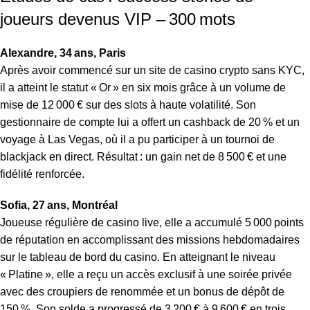
joueurs devenus VIP – 300 mots
Alexandre, 34 ans, Paris
Après avoir commencé sur un site de casino crypto sans KYC,
il a atteint le statut « Or » en six mois grâce à un volume de
mise de 12 000 € sur des slots à haute volatilité. Son
gestionnaire de compte lui a offert un cashback de 20 % et un
voyage à Las Vegas, où il a pu participer à un tournoi de
blackjack en direct. Résultat : un gain net de 8 500 € et une
fidélité renforcée.
Sofia, 27 ans, Montréal
Joueuse régulière de casino live, elle a accumulé 5 000 points
de réputation en accomplissant des missions hebdomadaires
sur le tableau de bord du casino. En atteignant le niveau
« Platine », elle a reçu un accès exclusif à une soirée privée
avec des croupiers de renommée et un bonus de dépôt de
150 %. Son solde a progressé de 3 200 € à 9 600 € en trois