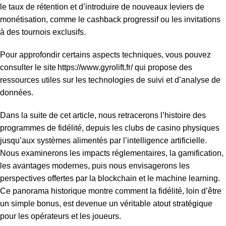
le taux de rétention et d’introduire de nouveaux leviers de
monétisation, comme le cashback progressif ou les invitations
à des tournois exclusifs.
Pour approfondir certains aspects techniques, vous pouvez
consulter le site
https://www.gyrolift.fr/
qui propose des
ressources utiles sur les technologies de suivi et d’analyse de
données.
Dans la suite de cet article, nous retracerons l’histoire des
programmes de fidélité, depuis les clubs de casino physiques
jusqu’aux systèmes alimentés par l’intelligence artificielle.
Nous examinerons les impacts réglementaires, la gamification,
les avantages modernes, puis nous envisagerons les
perspectives offertes par la blockchain et le machine learning.
Ce panorama historique montre comment la fidélité, loin d’être
un simple bonus, est devenue un véritable atout stratégique
pour les opérateurs et les joueurs.