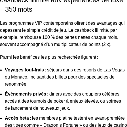
– 350 mots
Les programmes VIP contemporains offrent des avantages qui
dépassent le simple crédit de jeu. Le cashback illimité, par
exemple, rembourse 100 % des pertes nettes chaque mois,
souvent accompagné d’un multiplicateur de points (2 x).
Parmi les bénéfices les plus recherchés figurent :
Voyages tout‑frais
: séjours dans des resorts de Las Vegas
ou Monaco, incluant des billets pour des spectacles de
renommée.
Événements privés
: dîners avec des croupiers célèbres,
accès à des tournois de poker à enjeux élevés, ou soirées
de lancement de nouveaux jeux.
Accès beta
: les membres platine testent en avant‑première
des titres comme « Dragon’s Fortune » ou des jeux de casino