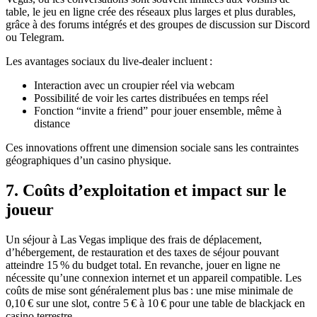
table, le jeu en ligne crée des réseaux plus larges et plus durables,
grâce à des forums intégrés et des groupes de discussion sur Discord
ou Telegram.
Les avantages sociaux du live‑dealer incluent :
Interaction avec un croupier réel via webcam
Possibilité de voir les cartes distribuées en temps réel
Fonction “invite a friend” pour jouer ensemble, même à
distance
Ces innovations offrent une dimension sociale sans les contraintes
géographiques d’un casino physique.
7. Coûts d’exploitation et impact sur le
joueur
Un séjour à Las Vegas implique des frais de déplacement,
d’hébergement, de restauration et des taxes de séjour pouvant
atteindre 15 % du budget total. En revanche, jouer en ligne ne
nécessite qu’une connexion internet et un appareil compatible. Les
coûts de mise sont généralement plus bas : une mise minimale de
0,10 € sur une slot, contre 5 € à 10 € pour une table de blackjack en
casino terrestre.