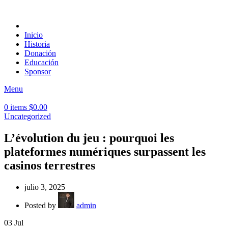
Inicio
Historia
Donación
Educación
Sponsor
Menu
0
items
$
0.00
Uncategorized
L’évolution du jeu : pourquoi les
plateformes numériques surpassent les
casinos terrestres
julio 3, 2025
Posted by
admin
03
Jul