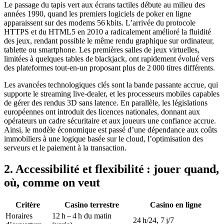
Le passage du tapis vert aux écrans tactiles débute au milieu des
années 1990, quand les premiers logiciels de poker en ligne
apparaissent sur des modems 56 kbits. L’arrivée du protocole
HTTPS et du HTML5 en 2010 a radicalement amélioré la fluidité
des jeux, rendant possible le même rendu graphique sur ordinateur,
tablette ou smartphone. Les premières salles de jeux virtuelles,
limitées à quelques tables de blackjack, ont rapidement évolué vers
des plateformes tout‑en‑un proposant plus de 2 000 titres différents.
Les avancées technologiques clés sont la bande passante accrue, qui
supporte le streaming live‑dealer, et les processeurs mobiles capables
de gérer des rendus 3D sans latence. En parallèle, les législations
européennes ont introduit des licences nationales, donnant aux
opérateurs un cadre sécuritaire et aux joueurs une confiance accrue.
Ainsi, le modèle économique est passé d’une dépendance aux coûts
immobiliers à une logique basée sur le cloud, l’optimisation des
serveurs et le paiement à la transaction.
2. Accessibilité et flexibilité : jouer quand,
où, comme on veut
Critère
Casino terrestre
Casino en ligne
Horaires
12 h – 4 h du matin
24 h/24, 7 j/7