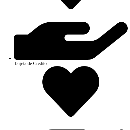
Tarjeta de Credito