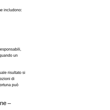
me includono:
responsabili,
 quando un
ale risultato si
ozioni di
fortuna può
one –