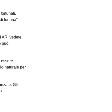
fortunati,
i fortuna”
li AR, vedete
re può
a essere
io naturale per
nzate. Gli
no