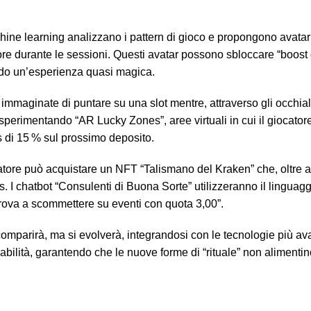
machine learning analizzano i pattern di gioco e propongono avatar 
e durante le sessioni. Questi avatar possono sbloccare “boost d
do un’esperienza quasi magica.
 immaginate di puntare su una slot mentre, attraverso gli occhia
no sperimentando “AR Lucky Zones”, aree virtuali in cui il giocato
us di 15 % sul prossimo deposito.
catore può acquistare un NFT “Talismano del Kraken” che, oltre 
s. I chatbot “Consulenti di Buona Sorte” utilizzeranno il linguagg
 prova a scommettere su eventi con quota 3,00”.
mparirà, ma si evolverà, integrandosi con le tecnologie più ava
abilità, garantendo che le nuove forme di “rituale” non alimenti