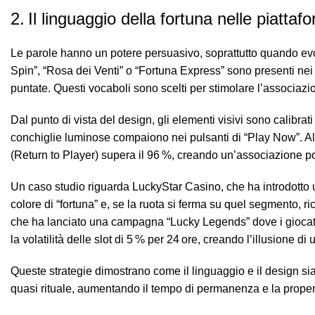
2. Il linguaggio della fortuna nelle piatta
Le parole hanno un potere persuasivo, soprattutto quando evo
Spin”, “Rosa dei Venti” o “Fortuna Express” sono presenti nei 
puntate. Questi vocaboli sono scelti per stimolare l’associazio
Dal punto di vista del design, gli elementi visivi sono calibrati 
conchiglie luminose compaiono nei pulsanti di “Play Now”. Alc
(Return to Player) supera il 96 %, creando un’associazione po
Un caso studio riguarda LuckyStar Casino, che ha introdotto u
colore di “fortuna” e, se la ruota si ferma su quel segmento,
che ha lanciato una campagna “Lucky Legends” dove i giocato
la volatilità delle slot di 5 % per 24 ore, creando l’illusione d
Queste strategie dimostrano come il linguaggio e il design s
quasi rituale, aumentando il tempo di permanenza e la prope