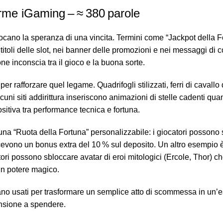
forme iGaming – ≈ 380 parole
cano la speranza di una vincita. Termini come “Jackpot della F
titoli delle slot, nei banner delle promozioni e nei messaggi di 
ne inconscia tra il gioco e la buona sorte.
per rafforzare quel legame. Quadrifogli stilizzati, ferri di cavallo 
uni siti addirittura inseriscono animazioni di stelle cadenti qu
sitiva tra performance tecnica e fortuna.
na “Ruota della Fortuna” personalizzabile: i giocatori possono 
 ricevono un bonus extra del 10 % sul deposito. Un altro esempio 
ri possono sbloccare avatar di eroi mitologici (Ercole, Thor) 
i un potere magico.
iano usati per trasformare un semplice atto di scommessa in un’
nsione a spendere.