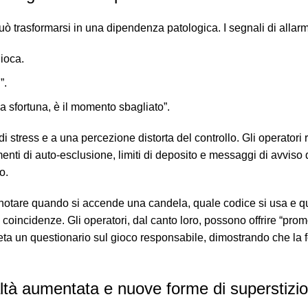
 trasformarsi in una dipendenza patologica. I segnali di allar
ioca.
”.
ia sfortuna, è il momento sbagliato”.
 stress e a una percezione distorta del controllo. Gli operatori 
nti di auto‑esclusione, limiti di deposito e messaggi di avviso
o.
 annotare quando si accende una candela, quale codice si usa e qu
le coincidenze. Gli operatori, dal canto loro, possono offrire “prom
a un questionario sul gioco responsabile, dimostrando che la 
realtà aumentata e nuove forme di superstizi