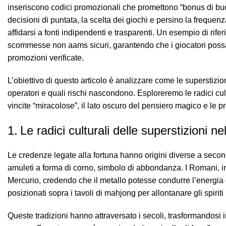
inseriscono codici promozionali che promettono “bonus di bu
decisioni di puntata, la scelta dei giochi e persino la frequenz
affidarsi a fonti indipendenti e trasparenti. Un esempio di rif
scommesse non aams sicuri
, garantendo che i giocatori po
promozioni verificate.
L’obiettivo di questo articolo è analizzare come le superstizi
operatori e quali rischi nascondono. Esploreremo le radici cultural
vincite “miracolose”, il lato oscuro del pensiero magico e le p
1. Le radici culturali delle superstizioni n
Le credenze legate alla fortuna hanno origini diverse a second
amuleti a forma di corno, simbolo di abbondanza. I Romani, in
Mercurio, credendo che il metallo potesse condurre l’energia d
posizionati sopra i tavoli di mahjong per allontanare gli spiriti
Queste tradizioni hanno attraversato i secoli, trasformandosi 