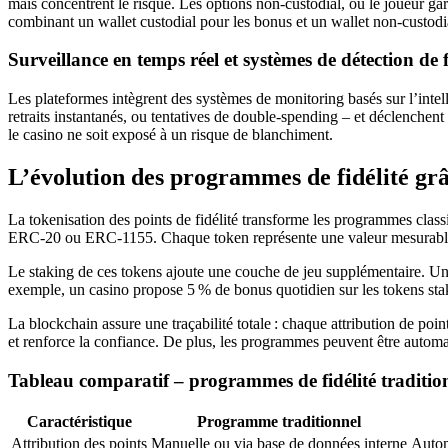
mais concentrent le risque. Les options non‑custodial, où le joueur g
combinant un wallet custodial pour les bonus et un wallet non‑custodia
Surveillance en temps réel et systèmes de détection de
Les plateformes intègrent des systèmes de monitoring basés sur l’intel
retraits instantanés, ou tentatives de double‑spending – et déclenchent 
le casino ne soit exposé à un risque de blanchiment.
L’évolution des programmes de fidélité gr
La tokenisation des points de fidélité transforme les programmes clas
ERC‑20 ou ERC‑1155. Chaque token représente une valeur mesurable,
Le staking de ces tokens ajoute une couche de jeu supplémentaire. Un 
exemple, un casino propose 5 % de bonus quotidien sur les tokens stakés,
La blockchain assure une traçabilité totale : chaque attribution de poi
et renforce la confiance. De plus, les programmes peuvent être automat
Tableau comparatif – programmes de fidélité tradition
Caractéristique
Programme traditionnel
Attribution des points
Manuelle ou via base de données interne
Autom