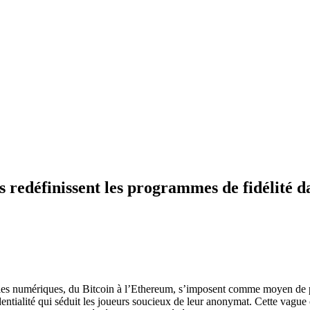
redéfinissent les programmes de fidélité da
ies numériques, du Bitcoin à l’Ethereum, s’imposent comme moyen de pa
fidentialité qui séduit les joueurs soucieux de leur anonymat. Cette vagu