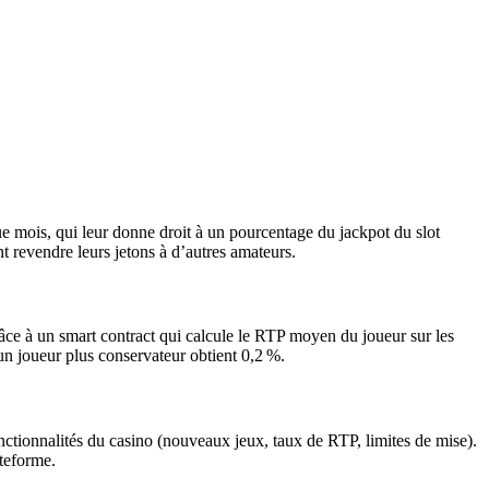
 mois, qui leur donne droit à un pourcentage du jackpot du slot
 revendre leurs jetons à d’autres amateurs.
âce à un smart contract qui calcule le RTP moyen du joueur sur les
un joueur plus conservateur obtient 0,2 %.
tionnalités du casino (nouveaux jeux, taux de RTP, limites de mise).
ateforme.