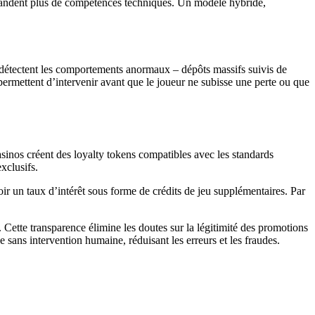
demandent plus de compétences techniques. Un modèle hybride,
es détectent les comportements anormaux – dépôts massifs suivis de
, permettent d’intervenir avant que le joueur ne subisse une perte ou que
sinos créent des loyalty tokens compatibles avec les standards
xclusifs.
r un taux d’intérêt sous forme de crédits de jeu supplémentaires. Par
. Cette transparence élimine les doutes sur la légitimité des promotions
 sans intervention humaine, réduisant les erreurs et les fraudes.