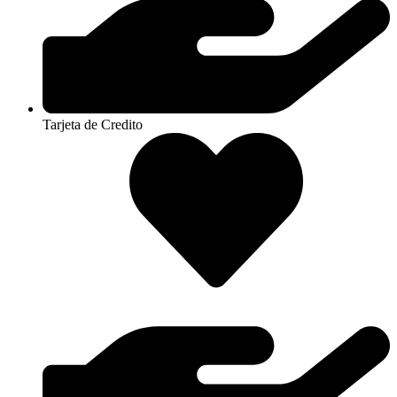
Tarjeta de Credito