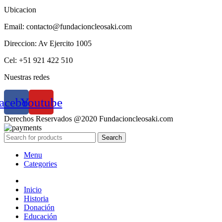
Ubicacion
Email: contacto@fundacioncleosaki.com
Direccion: Av Ejercito 1005
Cel: +51 921 422 510
Nuestras redes
acebook
Youtube
Derechos Reservados @2020 Fundacioncleosaki.com
Search
Menu
Categories
Inicio
Historia
Donación
Educación