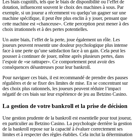
Les biais cognitifs, tels que le biais de disponibilité ou l’effet de
dotation, influencent souvent le choix des machines à sous. Par
exemple, si un joueur a récemment vu quelqu’un gagner sur une
machine spécifique, il peut être plus enclin à y jouer, pensant que
cette machine est «chanceuse». Cette perception peut mener à des
choix irrationnels et à des pertes potentielles.
Un autre biais, l’effet de la perte, joue également un rôle. Les
joueurs peuvent ressentir une douleur psychologique plus intense
face à une perte qu’une satisfaction face à un gain. Cela peut les
pousser à continuer de jouer, même après plusieurs pertes, dans
l’espoir de «se rattraper». Ce comportement peut avoir des
conséquences désastreuses pour leur bankroll.
Pour naviguer ces biais, il est recommandé de prendre des pauses
régulières et de se fixer des limites de mise. En se concentrant sur
des choix plus rationnels, les joueurs peuvent réduire l’impact
négatif de ces biais sur leur expérience de jeu au Betzino Casino.
La gestion de votre bankroll et la prise de décision
Une gestion prudente de la bankroll est essentielle pour tout joueur,
en particulier au Betzino Casino. La psychologie derrière la gestion
de la bankroll repose sur la capacité à évaluer correctement ses
limites et à respecter des règles établies. Cela inclut la détermination