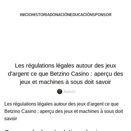
INICIO
HISTORIA
DONACIÓN
EDUCACIÓN
SPONSOR
Menu
$
0.00
PUBLIC
Les régulations légales autour des jeux
d'argent ce que Betzino Casino : aperçu des
jeux et machines à sous doit savoir
Admin
Les régulations légales autour des jeux d'argent ce que
Betzino Casino : aperçu des jeux et machines à sous doit
savoir