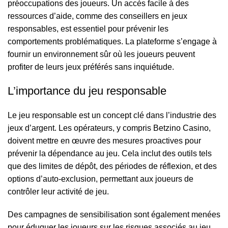
préoccupations des joueurs. Un accès facile à des
ressources d’aide, comme des conseillers en jeux
responsables, est essentiel pour prévenir les
comportements problématiques. La plateforme s’engage à
fournir un environnement sûr où les joueurs peuvent
profiter de leurs jeux préférés sans inquiétude.
L’importance du jeu responsable
Le jeu responsable est un concept clé dans l’industrie des
jeux d’argent. Les opérateurs, y compris Betzino Casino,
doivent mettre en œuvre des mesures proactives pour
prévenir la dépendance au jeu. Cela inclut des outils tels
que des limites de dépôt, des périodes de réflexion, et des
options d’auto-exclusion, permettant aux joueurs de
contrôler leur activité de jeu.
Des campagnes de sensibilisation sont également menées
pour éduquer les joueurs sur les risques associés au jeu