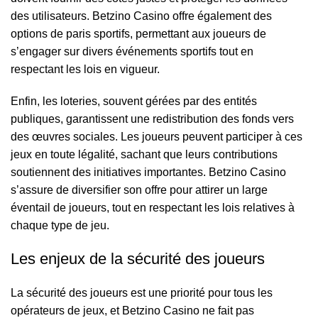
des utilisateurs. Betzino Casino offre également des
options de paris sportifs, permettant aux joueurs de
s’engager sur divers événements sportifs tout en
respectant les lois en vigueur.
Enfin, les loteries, souvent gérées par des entités
publiques, garantissent une redistribution des fonds vers
des œuvres sociales. Les joueurs peuvent participer à ces
jeux en toute légalité, sachant que leurs contributions
soutiennent des initiatives importantes. Betzino Casino
s’assure de diversifier son offre pour attirer un large
éventail de joueurs, tout en respectant les lois relatives à
chaque type de jeu.
Les enjeux de la sécurité des joueurs
La sécurité des joueurs est une priorité pour tous les
opérateurs de jeux, et Betzino Casino ne fait pas