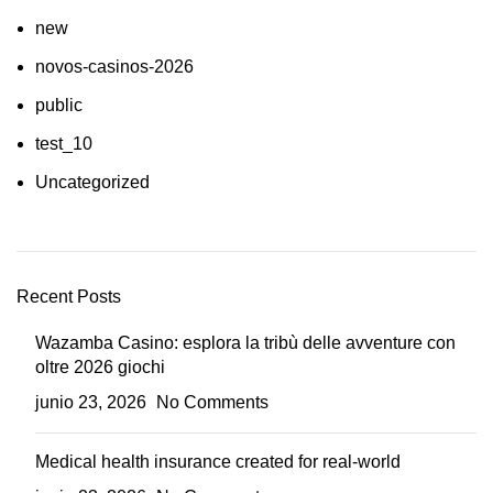
new
novos-casinos-2026
public
test_10
Uncategorized
Recent Posts
Wazamba Casino: esplora la tribù delle avventure con
oltre 2026 giochi
junio 23, 2026
No Comments
Medical health insurance created for real-world