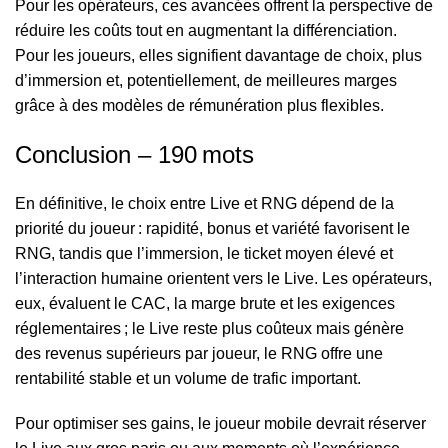
Pour les opérateurs, ces avancées offrent la perspective de
réduire les coûts tout en augmentant la différenciation.
Pour les joueurs, elles signifient davantage de choix, plus
d’immersion et, potentiellement, de meilleures marges
grâce à des modèles de rémunération plus flexibles.
Conclusion – 190 mots
En définitive, le choix entre Live et RNG dépend de la
priorité du joueur : rapidité, bonus et variété favorisent le
RNG, tandis que l’immersion, le ticket moyen élevé et
l’interaction humaine orientent vers le Live. Les opérateurs,
eux, évaluent le CAC, la marge brute et les exigences
réglementaires ; le Live reste plus coûteux mais génère
des revenus supérieurs par joueur, le RNG offre une
rentabilité stable et un volume de trafic important.
Pour optimiser ses gains, le joueur mobile devrait réserver