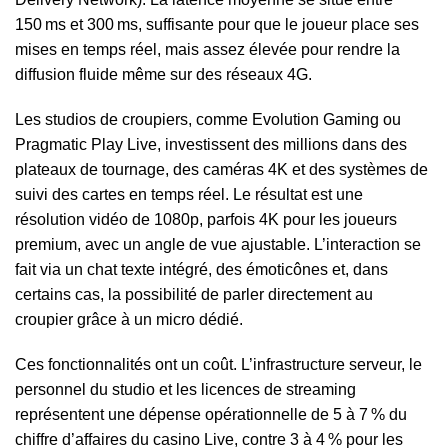
150 ms et 300 ms, suffisante pour que le joueur place ses
mises en temps réel, mais assez élevée pour rendre la
diffusion fluide même sur des réseaux 4G.
Les studios de croupiers, comme Evolution Gaming ou
Pragmatic Play Live, investissent des millions dans des
plateaux de tournage, des caméras 4K et des systèmes de
suivi des cartes en temps réel. Le résultat est une
résolution vidéo de 1080p, parfois 4K pour les joueurs
premium, avec un angle de vue ajustable. L’interaction se
fait via un chat texte intégré, des émoticônes et, dans
certains cas, la possibilité de parler directement au
croupier grâce à un micro dédié.
Ces fonctionnalités ont un coût. L’infrastructure serveur, le
personnel du studio et les licences de streaming
représentent une dépense opérationnelle de 5 à 7 % du
chiffre d’affaires du casino Live, contre 3 à 4 % pour les