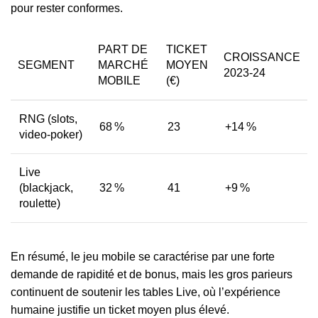
pour rester conformes.
PART DE
TICKET
CROISSANCE
SEGMENT
MARCHÉ
MOYEN
2023‑24
MOBILE
(€)
RNG (slots,
68 %
23
+14 %
video‑poker)
Live
(blackjack,
32 %
41
+9 %
roulette)
En résumé, le jeu mobile se caractérise par une forte
demande de rapidité et de bonus, mais les gros parieurs
continuent de soutenir les tables Live, où l’expérience
humaine justifie un ticket moyen plus élevé.