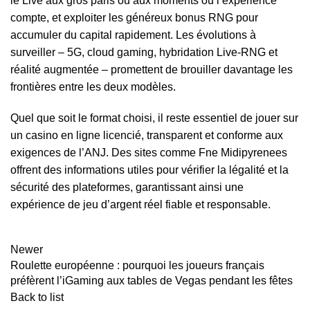
le Live aux gros paris ou aux moments où l’expérience
compte, et exploiter les généreux bonus RNG pour
accumuler du capital rapidement. Les évolutions à
surveiller – 5G, cloud gaming, hybridation Live‑RNG et
réalité augmentée – promettent de brouiller davantage les
frontières entre les deux modèles.
Quel que soit le format choisi, il reste essentiel de jouer sur
un casino en ligne licencié, transparent et conforme aux
exigences de l’ANJ. Des sites comme Fne Midipyrenees
offrent des informations utiles pour vérifier la légalité et la
sécurité des plateformes, garantissant ainsi une
expérience de jeu d’argent réel fiable et responsable.
Newer
Roulette européenne : pourquoi les joueurs français
préfèrent l’iGaming aux tables de Vegas pendant les fêtes
Back to list