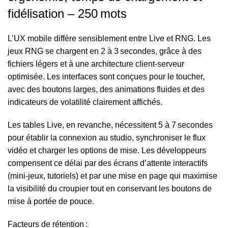
fidélisation – 250 mots
L’UX mobile diffère sensiblement entre Live et RNG. Les
jeux RNG se chargent en 2 à 3 secondes, grâce à des
fichiers légers et à une architecture client‑serveur
optimisée. Les interfaces sont conçues pour le toucher,
avec des boutons larges, des animations fluides et des
indicateurs de volatilité clairement affichés.
Les tables Live, en revanche, nécessitent 5 à 7 secondes
pour établir la connexion au studio, synchroniser le flux
vidéo et charger les options de mise. Les développeurs
compensent ce délai par des écrans d’attente interactifs
(mini‑jeux, tutoriels) et par une mise en page qui maximise
la visibilité du croupier tout en conservant les boutons de
mise à portée de pouce.
Facteurs de rétention :