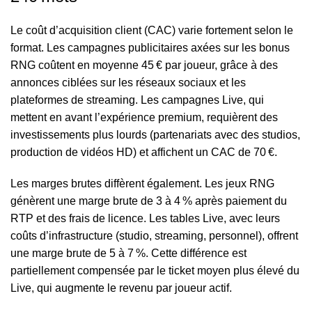
Le coût d’acquisition client (CAC) varie fortement selon le
format. Les campagnes publicitaires axées sur les bonus
RNG coûtent en moyenne 45 € par joueur, grâce à des
annonces ciblées sur les réseaux sociaux et les
plateformes de streaming. Les campagnes Live, qui
mettent en avant l’expérience premium, requièrent des
investissements plus lourds (partenariats avec des studios,
production de vidéos HD) et affichent un CAC de 70 €.
Les marges brutes diffèrent également. Les jeux RNG
génèrent une marge brute de 3 à 4 % après paiement du
RTP et des frais de licence. Les tables Live, avec leurs
coûts d’infrastructure (studio, streaming, personnel), offrent
une marge brute de 5 à 7 %. Cette différence est
partiellement compensée par le ticket moyen plus élevé du
Live, qui augmente le revenu par joueur actif.