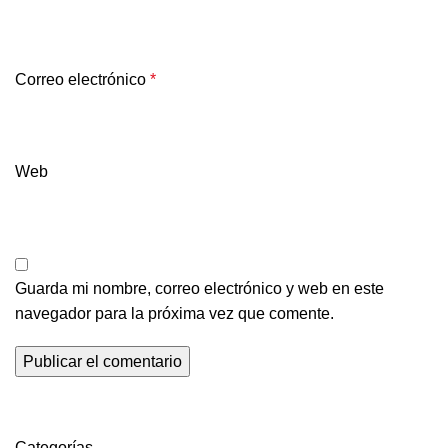
Correo electrónico
*
Web
Guarda mi nombre, correo electrónico y web en este
navegador para la próxima vez que comente.
Categorías