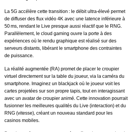
La 5G accélère cette transition : le débit ultra‑élevé permet
de diffuser des flux vidéo 4K avec une latence inférieure à
50 ms, rendant le Live presque aussi réactif que le RNG.
Parallèlement, le cloud gaming ouvre la porte à des
expériences où le rendu graphique est réalisé sur des
serveurs distants, libérant le smartphone des contraintes
de puissance.
La réalité augmentée (RA) promet de placer le croupier
virtuel directement sur la table du joueur, via la caméra du
smartphone. Imaginez un blackjack où le joueur voit les
cartes projetées sur son propre tapis, tout en interagissant
avec un avatar de croupier animé. Cette innovation pourrait
fusionner les meilleures qualités du Live (interaction) et du
RNG (vitesse), créant un nouveau standard pour les
casinos mobiles.