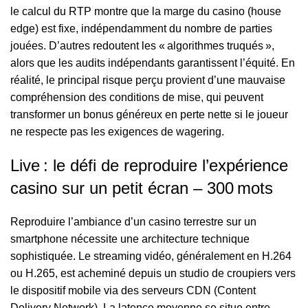
le calcul du RTP montre que la marge du casino (house
edge) est fixe, indépendamment du nombre de parties
jouées. D’autres redoutent les « algorithmes truqués »,
alors que les audits indépendants garantissent l’équité. En
réalité, le principal risque perçu provient d’une mauvaise
compréhension des conditions de mise, qui peuvent
transformer un bonus généreux en perte nette si le joueur
ne respecte pas les exigences de wagering.
Live : le défi de reproduire l’expérience
casino sur un petit écran – 300 mots
Reproduire l’ambiance d’un casino terrestre sur un
smartphone nécessite une architecture technique
sophistiquée. Le streaming vidéo, généralement en H.264
ou H.265, est acheminé depuis un studio de croupiers vers
le dispositif mobile via des serveurs CDN (Content
Delivery Network). La latence moyenne se situe entre