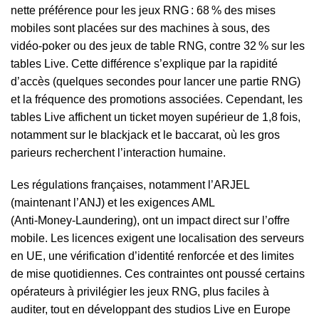
nette préférence pour les jeux RNG : 68 % des mises
mobiles sont placées sur des machines à sous, des
vidéo‑poker ou des jeux de table RNG, contre 32 % sur les
tables Live. Cette différence s’explique par la rapidité
d’accès (quelques secondes pour lancer une partie RNG)
et la fréquence des promotions associées. Cependant, les
tables Live affichent un ticket moyen supérieur de 1,8 fois,
notamment sur le blackjack et le baccarat, où les gros
parieurs recherchent l’interaction humaine.
Les régulations françaises, notamment l’ARJEL
(maintenant l’ANJ) et les exigences AML
(Anti‑Money‑Laundering), ont un impact direct sur l’offre
mobile. Les licences exigent une localisation des serveurs
en UE, une vérification d’identité renforcée et des limites
de mise quotidiennes. Ces contraintes ont poussé certains
opérateurs à privilégier les jeux RNG, plus faciles à
auditer, tout en développant des studios Live en Europe