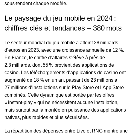
sous-tendent chaque modèle.
Le paysage du jeu mobile en 2024 :
chiffres clés et tendances – 380 mots
Le secteur mondial du jeu mobile a atteint 28 milliards
d’euros en 2023, avec une croissance annuelle de 12 %.
En France, le chiffre d’affaires s’élève à près de
2,3 milliards, dont 55 % provient des applications de
casino. Les téléchargements d’applications de casino ont
augmenté de 18 % en un an, passant de 23 millions à
27 millions d’installations sur le Play Store et l’App Store
combinés. Cette dynamique est portée par les offres
« instant‑play » qui ne nécessitent aucune installation,
mais surtout par la montée en puissance des applications
natives, plus rapides et plus sécurisées.
La répartition des dépenses entre Live et RNG montre une