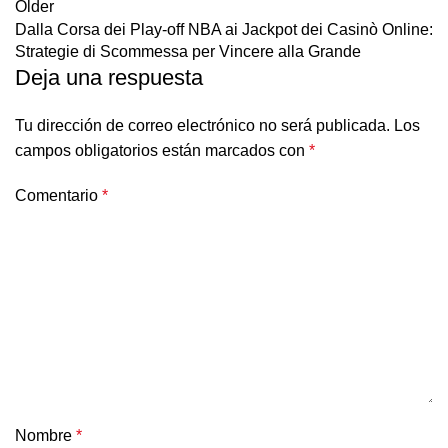
Older
Dalla Corsa dei Play‑off NBA ai Jackpot dei Casinò Online:
Strategie di Scommessa per Vincere alla Grande
Deja una respuesta
Tu dirección de correo electrónico no será publicada.
Los
campos obligatorios están marcados con
*
Comentario
*
Nombre
*