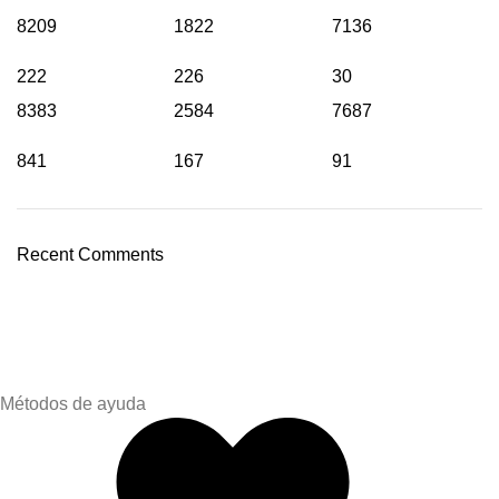
8209
1822
7136
222
226
30
8383
2584
7687
841
167
91
Recent Comments
Métodos de ayuda