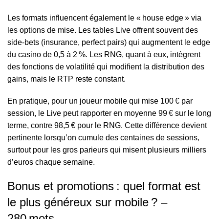
Les formats influencent également le « house edge » via
les options de mise. Les tables Live offrent souvent des
side‑bets (insurance, perfect pairs) qui augmentent le edge
du casino de 0,5 à 2 %. Les RNG, quant à eux, intègrent
des fonctions de volatilité qui modifient la distribution des
gains, mais le RTP reste constant.
En pratique, pour un joueur mobile qui mise 100 € par
session, le Live peut rapporter en moyenne 99 € sur le long
terme, contre 98,5 € pour le RNG. Cette différence devient
pertinente lorsqu’on cumule des centaines de sessions,
surtout pour les gros parieurs qui misent plusieurs milliers
d’euros chaque semaine.
Bonus et promotions : quel format est
le plus généreux sur mobile ? –
280 mots