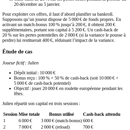
20 décembre au 5 janvier.
Pour exploiter ces offres, il faut d’abord planifier sa bankroll.
Supposons qu’un joueur dispose de 5 000 € de fonds propres. En
activant un match‑bonus 100 % jusqu’à 200 €, il obtient 200 €
supplémentaires, portant son capital à 5 200 €. Un cash‑back de
20 % sur les pertes potentielles de 2 000 € (si la variance le pousse à
perdre) lui restituerait 400 €, réduisant l’impact de la variance.
Étude de cas
Joueur fictif : Julien
Dépôt initial : 10 000 €
Bonus reçu : 100 % + 50 % de cash‑back (soit 10 000 € +
5 000 € de cash‑back potentiel)
Objectif : jouer 20 000 € en roulette européenne pendant les
fêtes.
Julien répartit son capital en trois sessions :
Session
Mise totale
Bonus utilisé
Cash‑back attendu
1
6 000 €
3 000 € (match‑bonus)
600 €
2
7 000 €
2 000 € (reload)
700 €