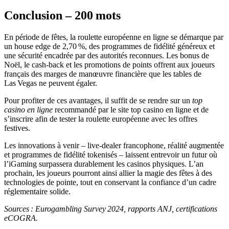
Conclusion – 200 mots
En période de fêtes, la roulette européenne en ligne se démarque par
un house edge de 2,70 %, des programmes de fidélité généreux et
une sécurité encadrée par des autorités reconnues. Les bonus de
Noël, le cash‑back et les promotions de points offrent aux joueurs
français des marges de manœuvre financière que les tables de
Las Vegas ne peuvent égaler.
Pour profiter de ces avantages, il suffit de se rendre sur un
top
casino en ligne
recommandé par le site top casino en ligne et de
s’inscrire afin de tester la roulette européenne avec les offres
festives.
Les innovations à venir – live‑dealer francophone, réalité augmentée
et programmes de fidélité tokenisés – laissent entrevoir un futur où
l’iGaming surpassera durablement les casinos physiques. L’an
prochain, les joueurs pourront ainsi allier la magie des fêtes à des
technologies de pointe, tout en conservant la confiance d’un cadre
réglementaire solide.
Sources : Eurogambling Survey 2024, rapports ANJ, certifications
eCOGRA.