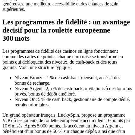
généreuses, une meilleure accessibilité et des chances de gain
supérieures.
Les programmes de fidélité : un avantage
décisif pour la roulette européenne –
300 mots
Les programmes de fidélité des casinos en ligne fonctionnent
comme des cartes de points : chaque euro misé se transforme en
points qui débloquent des niveaux, du cash‑back et des tours
gratuits. Voici une structure typique :
Niveau Bronze : 1 % de cash‑back mensuel, accès à des
bonus de recharge.
Niveau Argent : 2,5 % de cash‑back, invitations à des tournois
privés, bonus de dépôt amélioré.
Niveau Or : 5 % de cash‑back, gestionnaire de compte dédié,
retraits prioritaires.
Un grand opérateur français, LuckySpin, propose un programme
VIP où les joueurs de roulette européenne accumulent 10 points par
10 € misés. Après 5 000 points, ils accèdent au niveau Argent et
bénéficient d’un bonus de 50 % sur chaque dépôt, ainsi que d’un