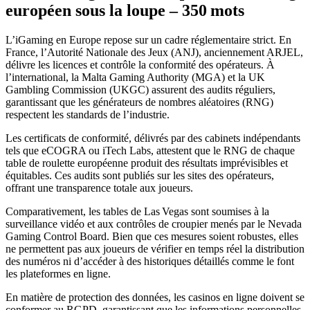
européen sous la loupe – 350 mots
L’iGaming en Europe repose sur un cadre réglementaire strict. En
France, l’Autorité Nationale des Jeux (ANJ), anciennement ARJEL,
délivre les licences et contrôle la conformité des opérateurs. À
l’international, la Malta Gaming Authority (MGA) et la UK
Gambling Commission (UKGC) assurent des audits réguliers,
garantissant que les générateurs de nombres aléatoires (RNG)
respectent les standards de l’industrie.
Les certificats de conformité, délivrés par des cabinets indépendants
tels que eCOGRA ou iTech Labs, attestent que le RNG de chaque
table de roulette européenne produit des résultats imprévisibles et
équitables. Ces audits sont publiés sur les sites des opérateurs,
offrant une transparence totale aux joueurs.
Comparativement, les tables de Las Vegas sont soumises à la
surveillance vidéo et aux contrôles de croupier menés par le Nevada
Gaming Control Board. Bien que ces mesures soient robustes, elles
ne permettent pas aux joueurs de vérifier en temps réel la distribution
des numéros ni d’accéder à des historiques détaillés comme le font
les plateformes en ligne.
En matière de protection des données, les casinos en ligne doivent se
conformer au RGPD, garantissant que les informations personnelles