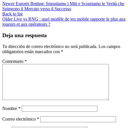
Newer
Esports Betting: Smontiamo i Miti e Scopriamo le Verità che
Spingono il Mercato verso il Successo
Back to list
Older
Live vs RNG : quel modèle de jeu mobile rapporte le plus aux
joueurs et aux opérateurs ?
Deja una respuesta
Tu dirección de correo electrónico no será publicada.
Los campos
obligatorios están marcados con
*
Comentario
*
Nombre
*
Correo electrónico
*