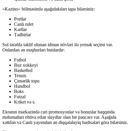
«Kazino» bölməsində aşağıdakıları tapa bilərsiniz:
Portlar
Canlı rulet
Kartlar
Tədbirlər
Sol tərəfdə təklif olunan idman növləri ilə yemək seçimi var.
Onlardan ən məşhurları bunlardır:
Futbol
Buz xokkeyi
Basketbol
Tennis
Çimərlik topu
Handbol
Boks
Futzal
Kriket və s.
Ekranın mərkəzində cari promosyonlar və bonuslar haqqında
məlumatları ehtiva edən slaydlar olan bir pəncərə var. Aşağıda
xəttdən və Canlı yayımdan ən diqqətəlayiq hadisələri görə bilərsiniz.