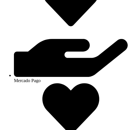
Mercado Pago