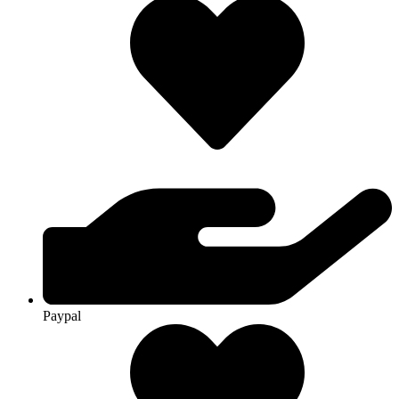
Paypal