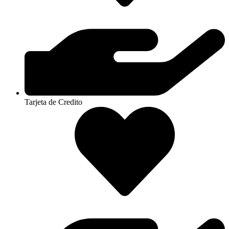
Tarjeta de Credito