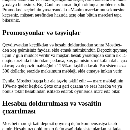
yoxlaya bilərsiniz. Bu, Canlı oynamaq üçün olduqca problemsizdir.
Promo kod seçiminin yuxarısındakı «Mənim mərclərim» sekmesine
keçsəniz, müştəri tərəfindən hazırda açıq olan bütün mərcləri tapa
bilərsiniz.
Promosyonlar və təşviqlər
Qeydiyyatdan keçdikdən və hesabı doldurduqdan sonra Mostbet-
dən xoş gəlmisiniz faydası əldə etmək mümkündür. Depozit qoymaq
üçün 7 gün müddət verilir və müştəri hesab yaratdıqdan sonra ilk 15
dəqiqə ərzində ilkin ödəniş edərsə, xoş gəlmisiniz mükafatı daha çox
olacaq və depozit məbləğinin 125%-ni təşkil edəcək. Bu sistem sizə
300 dollarlıq ərazidə maksimum məbləği əldə etməyə imkan verir.
Eynilə, Mostbet başqa bir əla təşviq təklif edir — mərc məbləğinin
10%-nə qədər keşbek. Şəxs onu geri qazana və əsas hesaba və ya
bonus təklif hesabından istifadə edərək oyunlarda mərc edə bilər.
Hesabın doldurulması və vəsaitin
çıxarılması
Mostbet mərc şirkəti depozit qoymaq üçün kompensasiya tələb
etmir. Hesabınızı doldurmaq üçün aşağıdakı sistemlərdən istifadə