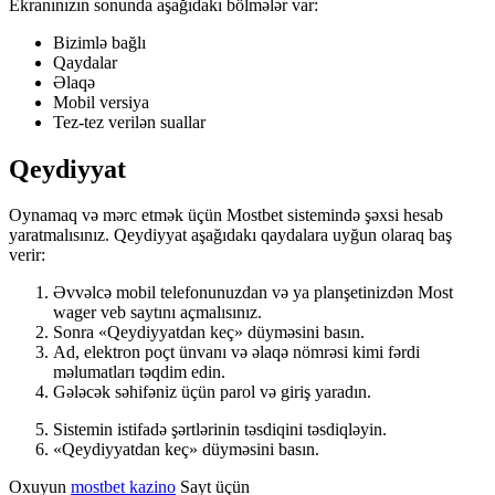
Ekranınızın sonunda aşağıdakı bölmələr var:
Bizimlə bağlı
Qaydalar
Əlaqə
Mobil versiya
Tez-tez verilən suallar
Qeydiyyat
Oynamaq və mərc etmək üçün Mostbet sistemində şəxsi hesab
yaratmalısınız. Qeydiyyat aşağıdakı qaydalara uyğun olaraq baş
verir:
Əvvəlcə mobil telefonunuzdan və ya planşetinizdən Most
wager veb saytını açmalısınız.
Sonra «Qeydiyyatdan keç» düyməsini basın.
Ad, elektron poçt ünvanı və əlaqə nömrəsi kimi fərdi
məlumatları təqdim edin.
Gələcək səhifəniz üçün parol və giriş yaradın.
Sistemin istifadə şərtlərinin təsdiqini təsdiqləyin.
«Qeydiyyatdan keç» düyməsini basın.
Oxuyun
mostbet kazino
Sayt üçün