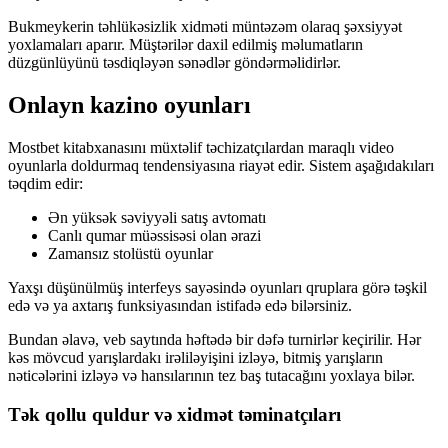
Bukmeykerin təhlükəsizlik xidməti müntəzəm olaraq şəxsiyyət
yoxlamaları aparır. Müştərilər daxil edilmiş məlumatların
düzgünlüyünü təsdiqləyən sənədlər göndərməlidirlər.
Onlayn kazino oyunları
Mostbet kitabxanasını müxtəlif təchizatçılardan maraqlı video
oyunlarla doldurmaq tendensiyasına riayət edir. Sistem aşağıdakıları
təqdim edir:
Ən yüksək səviyyəli satış avtomatı
Canlı qumar müəssisəsi olan ərazi
Zamansız stolüstü oyunlar
Yaxşı düşünülmüş interfeys sayəsində oyunları qruplara görə təşkil
edə və ya axtarış funksiyasından istifadə edə bilərsiniz.
Bundan əlavə, veb saytında həftədə bir dəfə turnirlər keçirilir. Hər
kəs mövcud yarışlardakı irəliləyişini izləyə, bitmiş yarışların
nəticələrini izləyə və hansılarının tez baş tutacağını yoxlaya bilər.
Tək qollu quldur və xidmət təminatçıları