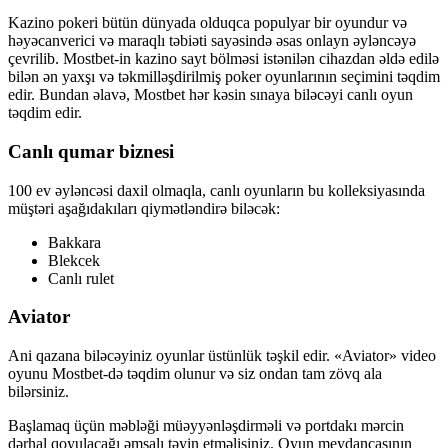
Kazino pokeri bütün dünyada olduqca populyar bir oyundur və
həyəcanverici və maraqlı təbiəti sayəsində əsas onlayn əyləncəyə
çevrilib. Mostbet-in kazino sayt bölməsi istənilən cihazdan əldə edilə
bilən ən yaxşı və təkmilləşdirilmiş poker oyunlarının seçimini təqdim
edir. Bundan əlavə, Mostbet hər kəsin sınaya biləcəyi canlı oyun
təqdim edir.
Canlı qumar biznesi
100 ev əyləncəsi daxil olmaqla, canlı oyunların bu kolleksiyasında
müştəri aşağıdakıları qiymətləndirə biləcək:
Bakkara
Blekcek
Canlı rulet
Aviator
Ani qazana biləcəyiniz oyunlar üstünlük təşkil edir. «Aviator» video
oyunu Mostbet-də təqdim olunur və siz ondan tam zövq ala
bilərsiniz.
Başlamaq üçün məbləği müəyyənləşdirməli və portdakı mərcin
dərhal qoyulacağı əmsalı təyin etməlisiniz. Oyun meydançasının