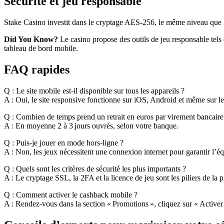
Sécurité et jeu responsable
Stake Casino investit dans le cryptage AES‑256, le même niveau que l
Did You Know?
Le casino propose des outils de jeu responsable tels
tableau de bord mobile.
FAQ rapides
Q : Le site mobile est‑il disponible sur tous les appareils ?
A : Oui, le site responsive fonctionne sur iOS, Android et même sur les
Q : Combien de temps prend un retrait en euros par virement bancaire
A : En moyenne 2 à 3 jours ouvrés, selon votre banque.
Q : Puis‑je jouer en mode hors‑ligne ?
A : Non, les jeux nécessitent une connexion internet pour garantir l’équ
Q : Quels sont les critères de sécurité les plus importants ?
A : Le cryptage SSL, la 2FA et la licence de jeu sont les piliers de la 
Q : Comment activer le cashback mobile ?
A : Rendez‑vous dans la section « Promotions », cliquez sur « Activer