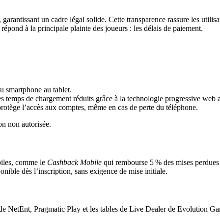
e, garantissant un cadre légal solide. Cette transparence rassure les utili
 répond à la principale plainte des joueurs : les délais de paiement.
 du smartphone au tablet.
 des temps de chargement réduits grâce à la technologie progressive web
 protège l’accès aux comptes, même en cas de perte du téléphone.
ion non autorisée.
biles, comme le
Cashback Mobile
qui rembourse 5 % des mises perdues
onible dès l’inscription, sans exigence de mise initiale.
e NetEnt, Pragmatic Play et les tables de Live Dealer de Evolution Gami