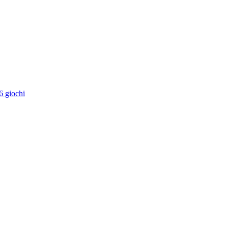
6 giochi