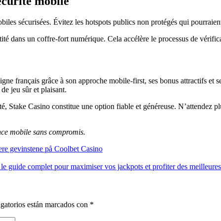
écurité mobile
obiles sécurisées. Évitez les hotspots publics non protégés qui pourraie
é dans un coffre‑fort numérique. Cela accélère le processus de vérifica
e français grâce à son approche mobile‑first, ses bonus attractifs et se
de jeu sûr et plaisant.
ité, Stake Casino constitue une option fiable et généreuse. N’attendez p
ience mobile sans compromis.
ere gevinstene på Coolbet Casino
 le guide complet pour maximiser vos jackpots et profiter des meilleure
gatorios están marcados con
*