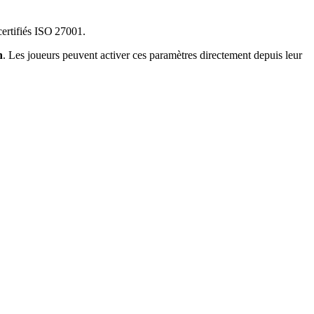
certifiés ISO 27001.
n
. Les joueurs peuvent activer ces paramètres directement depuis leur