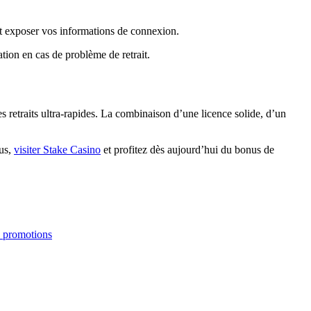
nt exposer vos informations de connexion.
tion en cas de problème de retrait.
s retraits ultra‑rapides. La combinaison d’une licence solide, d’un
lus,
visiter Stake Casino
et profitez dès aujourd’hui du bonus de
s promotions