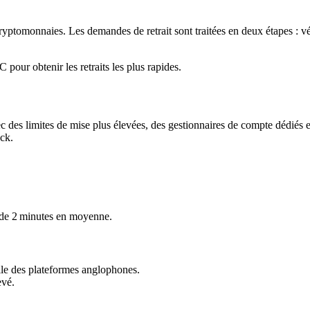
cryptomonnaies. Les demandes de retrait sont traitées en deux étapes : vér
our obtenir les retraits les plus rapides.
es limites de mise plus élevées, des gestionnaires de compte dédiés et
ack.
s de 2 minutes en moyenne.
elle des plateformes anglophones.
evé.