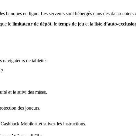
es banques en ligne. Les serveurs sont hébergés dans des data‑centers 
 que le
limitateur de dépôt
, le
temps de jeu
et la
liste d’auto‑exclusio
 navigateurs de tablettes.
 ?
ité et le suivi des mises.
protection des joueurs.
 Cashback Mobile » et suivez les instructions.