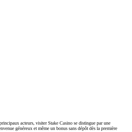
rincipaux acteurs, visiter Stake Casino se distingue par une
bienvenue généreux et même un bonus sans dépôt dès la première