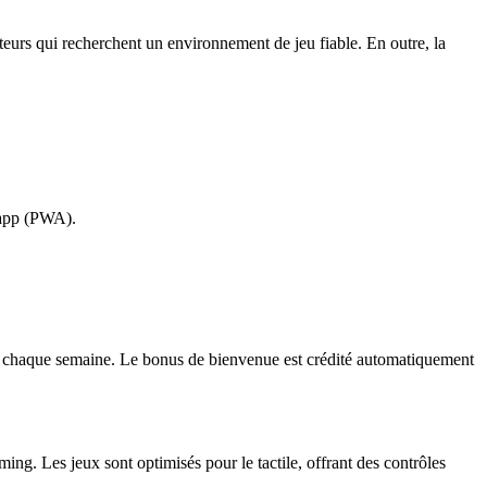
sateurs qui recherchent un environnement de jeu fiable. En outre, la
 app (PWA).
 chaque semaine. Le bonus de bienvenue est crédité automatiquement
ng. Les jeux sont optimisés pour le tactile, offrant des contrôles