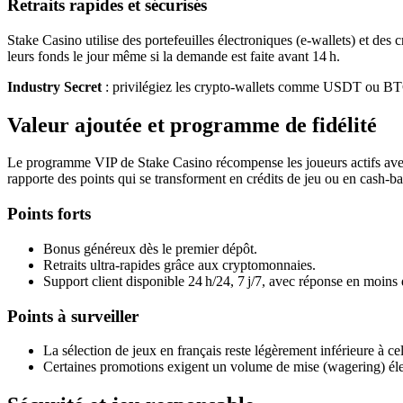
Retraits rapides et sécurisés
Stake Casino utilise des portefeuilles électroniques (e‑wallets) et des 
leurs fonds le jour même si la demande est faite avant 14 h.
Industry Secret
: privilégiez les crypto‑wallets comme USDT ou BTC p
Valeur ajoutée et programme de fidélité
Le programme VIP de Stake Casino récompense les joueurs actifs avec d
rapporte des points qui se transforment en crédits de jeu ou en cash‑b
Points forts
Bonus généreux dès le premier dépôt.
Retraits ultra‑rapides grâce aux cryptomonnaies.
Support client disponible 24 h/24, 7 j/7, avec réponse en moin
Points à surveiller
La sélection de jeux en français reste légèrement inférieure à c
Certaines promotions exigent un volume de mise (wagering) él