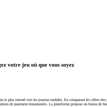
ez votre jeu où que vous soyez
 le plus orienté vers les joueurs mobiles. En comparant les offres des p
 options de paiement instantanées. La plateforme propose un bonus de 